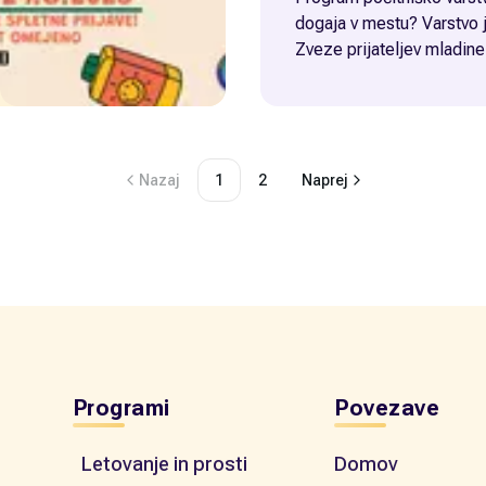
dogaja v mestu? Varstvo je sofinancirano iz strani
Zveze prijateljev mladine
Nazaj
1
2
Naprej
Programi
Povezave
Letovanje in prosti
Domov