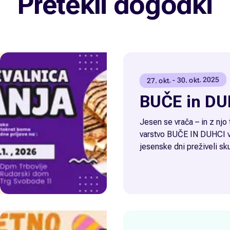
Pretekli dogodki
27. okt. - 30. okt. 2025
BUČE in DU
Jesen se vrača – in z njo
varstvo BUČE IN DUHCI v
jesenske dni preživeli sku
razigrano in z veliko zanimi
27. in 30. oktobrom bomo
13.00 raziskovali, kuhali, 
ob čarobni jesenski energi