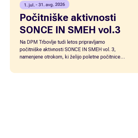
1. jul. - 31. avg. 2026
Počitniške aktivnosti
SONCE IN SMEH vol.3
Na DPM Trbovlje tudi letos pripravljamo
počitniške aktivnosti SONCE IN SMEH vol. 3,
namenjene otrokom, ki želijo poletne počitnice
preživeti aktivno, ustvarjalno, igrivo in v dobri
družbi. Počitniške aktivnosti potekajo od 1. 7. do
31. 8., vsak delovnik od 9.00 do 13.00.