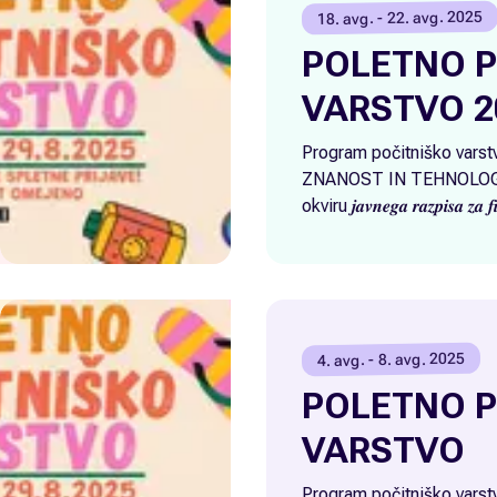
18. avg. - 22. avg. 2025
POLETNO P
VARSTVO 2
Program počitniško varst
ZNANOST IN TEHNOLOGI
okviru 𝒋𝒂𝒗𝒏𝒆𝒈𝒂 𝒓𝒂𝒛𝒑𝒊𝒔𝒂 𝒛𝒂 𝒇𝒊𝒏
𝒌𝒗𝒂𝒍𝒊𝒕𝒆𝒕𝒏𝒆𝒈𝒂 𝒑𝒓𝒆𝒛̌𝒊𝒗𝒍𝒋𝒂𝒏𝒋𝒂 𝒑
𝒏𝒂𝒎𝒆𝒏𝒐𝒎 𝒍𝒂𝒛̌𝒋𝒆𝒈𝒂 𝒖𝒔𝒌𝒍𝒂𝒋𝒆𝒗
𝒅𝒓𝒖𝒛̌𝒊𝒏𝒔𝒌𝒆𝒈𝒂 𝒛̌𝒊𝒗𝒍𝒋𝒆
delo, družino, socialne 
4. avg. - 8. avg. 2025
POLETNO P
VARSTVO
Program počitniško varst