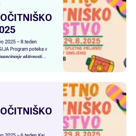
OČITNIŠKO
025
vo 2025 – 8.teden
JA Program poteka v
𝒂𝒏𝒄𝒊𝒓𝒂𝒏𝒋𝒆 𝒂𝒌𝒕𝒊𝒗𝒏𝒐𝒔𝒕𝒊
𝒓𝒐𝒔𝒕𝒆𝒈𝒂 𝒄̌𝒂𝒔𝒂 𝒐𝒕𝒓𝒐𝒌 𝒛
𝒏𝒋𝒂 𝒑𝒐𝒌𝒍𝒊𝒄𝒏𝒆𝒈𝒂 𝒊𝒏
𝒋𝒂, ki ga financira Ministrstvo za
zadeve in enake možnosti.
OČITNIŠKO
vo 2025 – 6.teden Kaj