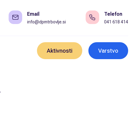
Email
Telefon
info@dpmtrbovlje.si
041 618 414
Aktivnosti
Varstvo
i