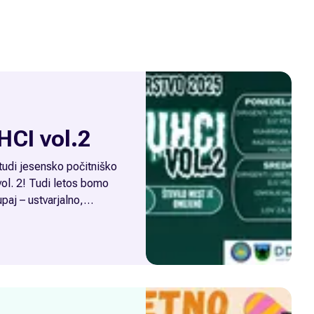
HCI vol.2
 tudi jesensko počitniško
ol. 2! Tudi letos bomo
paj – ustvarjalno,
vimi aktivnostmi. Med
 vsak dan med 9.00 in
ustvarjali in se zabavali
ji.