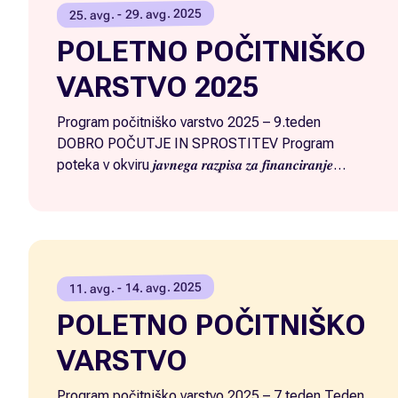
25. avg. - 29. avg. 2025
POLETNO POČITNIŠKO
VARSTVO 2025
Program počitniško varstvo 2025 – 9.teden
DOBRO POČUTJE IN SPROSTITEV Program
poteka v okviru 𝒋𝒂𝒗𝒏𝒆𝒈𝒂 𝒓𝒂𝒛𝒑𝒊𝒔𝒂 𝒛𝒂 𝒇𝒊𝒏𝒂𝒏𝒄𝒊𝒓𝒂𝒏𝒋𝒆
𝒂𝒌𝒕𝒊𝒗𝒏𝒐𝒔𝒕𝒊 𝒌𝒗𝒂𝒍𝒊𝒕𝒆𝒕𝒏𝒆𝒈𝒂 𝒑𝒓𝒆𝒛̌𝒊𝒗𝒍𝒋𝒂𝒏𝒋𝒂 𝒑𝒓𝒐𝒔𝒕𝒆𝒈𝒂 𝒄̌𝒂𝒔𝒂
𝒐𝒕𝒓𝒐𝒌 𝒛 𝒏𝒂𝒎𝒆𝒏𝒐𝒎 𝒍𝒂𝒛̌𝒋𝒆𝒈𝒂 𝒖𝒔𝒌𝒍𝒂𝒋𝒆𝒗𝒂𝒏𝒋𝒂 𝒑𝒐𝒌𝒍𝒊𝒄𝒏𝒆𝒈𝒂 𝒊𝒏
𝒅𝒓𝒖𝒛̌𝒊𝒏𝒔𝒌𝒆𝒈𝒂 𝒛̌𝒊𝒗𝒍𝒋𝒆𝒏𝒋𝒂, ki ga financira Ministrstvo za
delo, družino, socialne zadeve in enake možnosti.
11. avg. - 14. avg. 2025
POLETNO POČITNIŠKO
VARSTVO
Program počitniško varstvo 2025 – 7.teden Teden